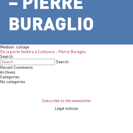
– PIERRE
BURAGLIO
Medium:
collage
De la porte fenêtre à Collioure – Pierre Buraglio
Search
Search
Recent Comments
Archives
Categories
No categories
Subscribe to the newsletter
Legal notices