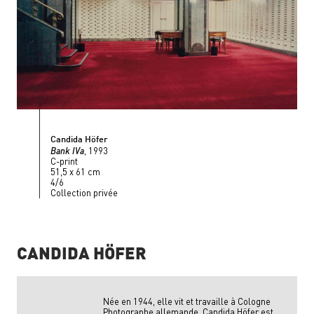
Candida Höfer
Bank IVa
, 1993
C-print
51,5 x 61 cm
4/6
Collection privée
CANDIDA HÖFER
Née en 1944, elle vit et travaille à Cologne
Photographe allemande, Candida Höfer est