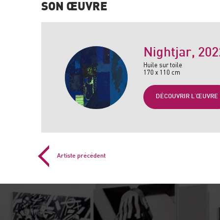
SON ŒUVRE
Nightjar
, 202
Huile sur toile
170 x 110 cm
DÉCOUVRIR L'ŒUVRE
Artiste précédent