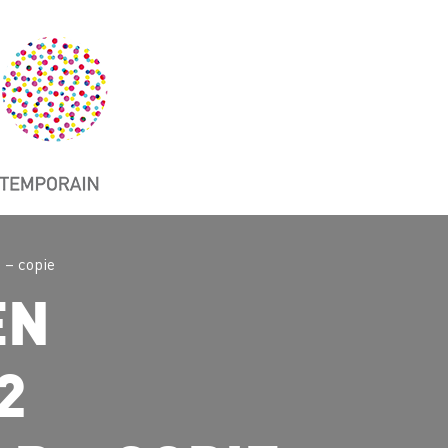
 – copie
EN
2