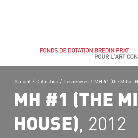
Accueil
/
Collection
/
Les œuvres
/
MH #1 (the Miller 
MH #1 (THE M
, 2012
HOUSE)