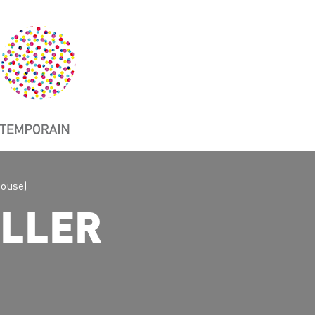
House)
ILLER