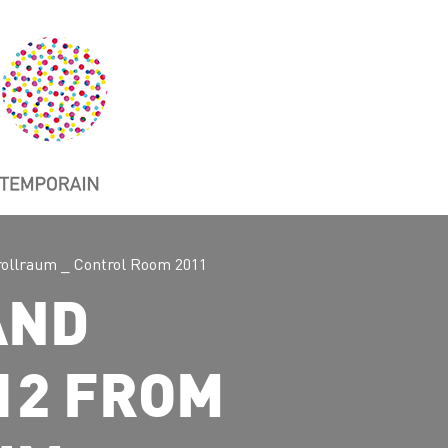
ollraum _ Control Room 2011
AND
012 FROM