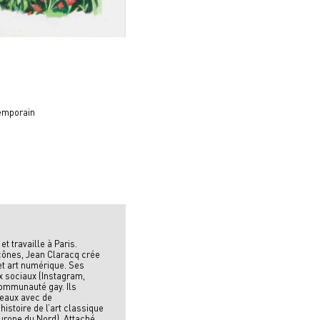
temporain
et travaille à Paris.
cônes, Jean Claracq crée
et art numérique. Ses
x sociaux (Instagram,
communauté gay. Ils
leaux avec de
histoire de l’art classique
urope du Nord). Attaché