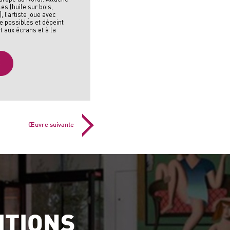
es (huile sur bois,
), l’artiste joue avec
re possibles et dépeint
 aux écrans et à la
E
Œuvre suivante
ITIONS