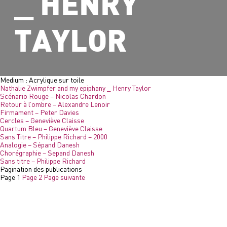
_ HENRY
TAYLOR
Medium :
Acrylique sur toile
Nathalie Zwimpfer and my epiphany _ Henry Taylor
Scénario Rouge – Nicolas Chardon
Retour à l’ombre – Alexandre Lenoir
Firmament – Peter Davies
Cercles – Geneviève Claisse
Quartum Bleu – Geneviève Claisse
Sans Titre – Philippe Richard – 2000
Analogie – Sépand Danesh
Chorégraphie – Sepand Danesh
Sans titre – Philippe Richard
Pagination des publications
Page
1
Page
2
Page suivante