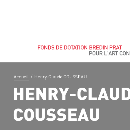
Accueil
/
Henry-Claude COUSSEAU
HENRY-CLAU
COUSSEAU