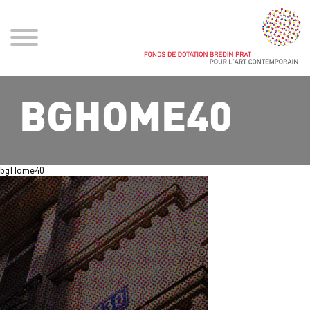
BGHOME40
bgHome40