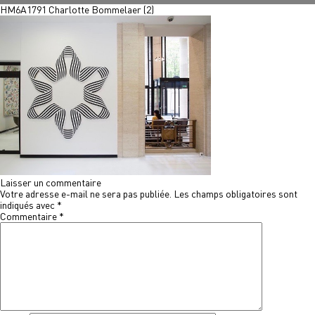
HM6A1791 Charlotte Bommelaer (2)
Laisser un commentaire
Votre adresse e-mail ne sera pas publiée.
Les champs obligatoires sont
indiqués avec
*
Commentaire
*