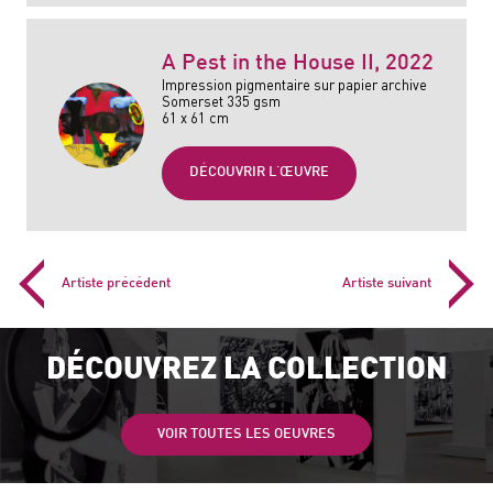
A Pest in the House II
, 2022
Impression pigmentaire sur papier archive
Somerset 335 gsm
61 x 61 cm
DÉCOUVRIR L'ŒUVRE
Artiste précédent
Artiste suivant
DÉCOUVREZ LA COLLECTION
VOIR TOUTES LES OEUVRES