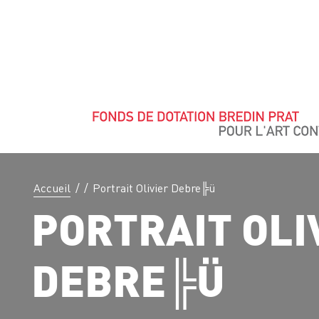
Accueil
/
/
Portrait Olivier Debre╠ü
PORTRAIT OLI
DEBRE╠Ü